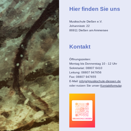
Hier finden Sie uns
Musikschule Dießen e.V.
Johannisstr.
22
86911
Dießen am Ammersee
Kontakt
Öffnungszeiten:
Montag bis Donnerstag 10 - 12 Uhr
Sekretariat: 08807 6410
Leitung: 08807 947656
Fax: 08807 947655
E-Mail:
info(at)musikschule-diessen.de
oder nutzen Sie unser
Kontaktformular
.